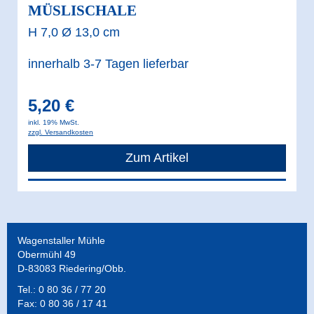
Reis
MÜSLISCHALE
H 7,0 Ø 13,0 cm
Andere
innerhalb 3-7 Tagen lieferbar
Roggen
5,20 €
Mehl
inkl. 19% MwSt.
zzgl. Versandkosten
Schrot
Zum Artikel
Körner
Weizen
Wagenstaller Mühle
Mehl
Obermühl 49
D-83083 Riedering/Obb.
Schrot
Tel.: 0 80 36 / 77 20
Fax: 0 80 36 / 17 41