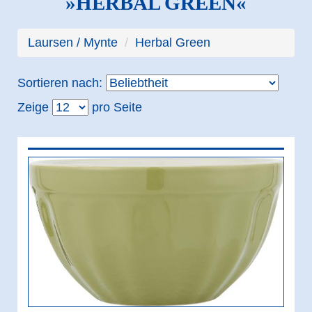
»HERBAL GREEN«
Flocken
Nudeln
Laursen / Mynte
Herbal Green
Urgetreide & anderes Getreide
Sortieren nach:
Hirse
Zeige
pro Seite
Buchweizen
Einkorn
Emmer
Hafer
Mais