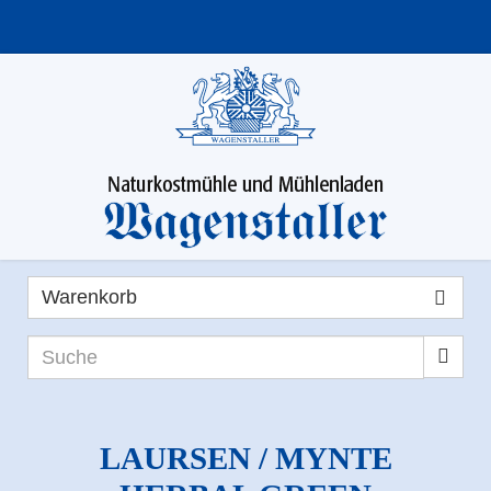
Startseite
Onlineshop
Dinkel
Mehl
Warenkorb
Körner
Suche
Schrot
Grieß
LAURSEN / MYNTE