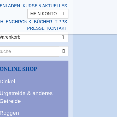
ENLADEN
KURSE & AKTUELLES
MEIN KONTO
HLENCHRONIK
BÜCHER
TIPPS
PRESSE
KONTAKT
Warenkorb
che
ONLINE SHOP
Dinkel
Urgetreide & anderes
Getreide
Roggen