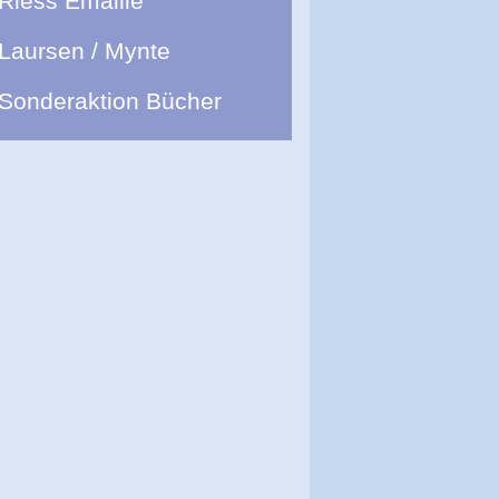
Riess Emaille
Laursen / Mynte
Sonderaktion Bücher